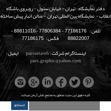
دفتر نمایشگاه : تهران - خیابان سئول - روبروی باشگاه
انقلاب - نمایشگاه بین المللی تهران - سالن انبار پیش ساخته
تلفن : 77186176 - 77806384 -88811016 -
88822007 فکس : 77186175
اینستاگرام شرکت :
parssetareh
ایمیل :
pars.graphic@yahoo.com
کلیه حقوق این سایت متعلق به مجتمع نقش آرمان میباشد
فرم جستجو
جستجو