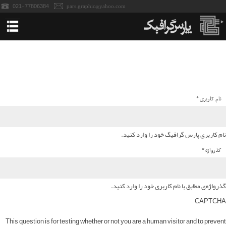
021-77806384
pars.graphic@yahoo.com
خانه
استندهای نمایشگاه
نام کاربری
*
پاپ آپ نمایشگاه
پانل نمایشگاه
نام کاربری پارس گرافیگ خود را وارد کنید.
گذرواژه
*
میز کانتر نمایشگاه
میزکانتر تاجدار-سمپلینگ
گذرواژه‌ی مطابق با نام کاربری خود را وارد کنید.
CAPTCHA
رول آپ نمایشگاه
This question is for testing whether or not you are a human visitor and to prevent