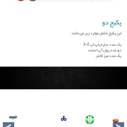
جاکاتالوگی-استند کاتالوگ نمایشگاه
استند تبلیغاتی
پکیج دو
این پکیج شامل موارد زیر می باشد:
لایت باکس
یک عدد سازه پاپ اپ 2*3
سایر محصولات
دو عدد رول آپ استند
یک عدد میز کانتر
غرفه سازی نمایشکاه
گالری نمایشگاه
تقویم نمایشگاه
وبلاگ
درباره ما