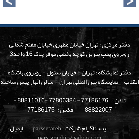
دفتر مرکزی : تهران خیابان مطهری خیابان مفتح شمالی
روبروی پمپ بنزین کوچه بخشی موقر پلاک 16 واحد3
دفتر نمایشگاه : تهران - خیابان سئول - روبروی باشگاه
انقلاب - نمایشگاه بین المللی تهران - سالن انبار پیش ساخته
تلفن : 77186176 - 77806384 -88811016 -
88822007 فکس : 77186175
اینستاگرام شرکت :
parssetareh
ایمیل :
pars.graphic@yahoo.com