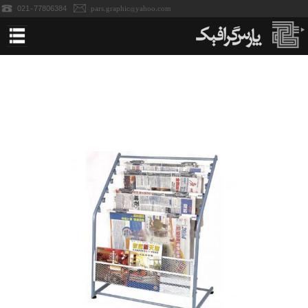
021-77806384
pars.graphic@yahoo.com
خانه
استندهای نمایشگاه
پاپ آپ نمایشگاه
پانل نمایشگاه
میز کانتر نمایشگاه
میزکانتر تاجدار-سمپلینگ
رول آپ نمایشگاه