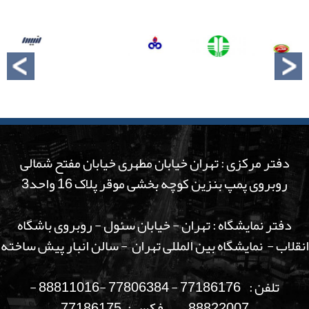
دفتر مرکزی : تهران خیابان مطهری خیابان مفتح شمالی
روبروی پمپ بنزین کوچه بخشی موقر پلاک 16 واحد3
دفتر نمایشگاه : تهران - خیابان سئول - روبروی باشگاه
انقلاب - نمایشگاه بین المللی تهران - سالن انبار پیش ساخته
تلفن : 77186176 - 77806384 -88811016 -
88822007 فکس : 77186175