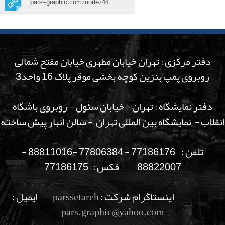
pars-graphic.com/node/44
دفتر مرکزی : تهران خیابان مطهری خیابان مفتح شمالی
روبروی پمپ بنزین کوچه بخشی موقر پلاک 16 واحد3
دفتر نمایشگاه : تهران - خیابان سئول - روبروی باشگاه
انقلاب - نمایشگاه بین المللی تهران - سالن انبار پیش ساخته
تلفن : 77186176 - 77806384 -88811016 -
88822007 فکس : 77186175
اینستاگرام شرکت :
parssetareh
ایمیل :
pars.graphic@yahoo.com