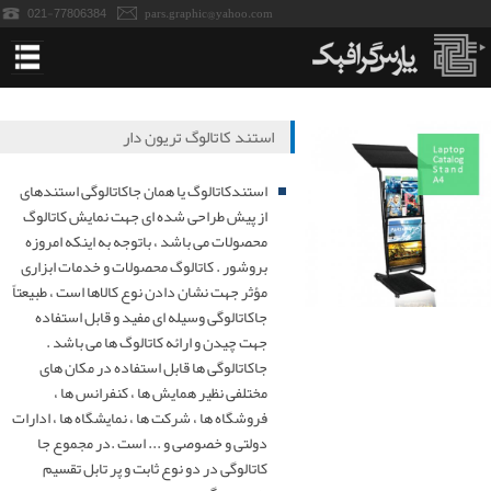
021-77806384
pars.graphic@yahoo.com
خانه
استند کاتالوگ تریون دار
استندهای نمایشگاه
استندکاتالوگ یا همان جاکاتالوگی استندهای
از پیش طراحی شده ای جهت نمایش کاتالوگ
پاپ آپ نمایشگاه
محصولات می باشد ، باتوجه به اینکه امروزه
بروشور . کاتالوگ محصولات و خدمات ابزاری
پانل نمایشگاه
مؤثر جهت نشان دادن نوع کالاها است ، طبیعتاً
جاکاتالوگی وسیله ای مفید و قابل استفاده
جهت چیدن و ارائه کاتالوگ ها می باشد .
میز کانتر نمایشگاه
جاکاتالوگی ها قابل استفاده در مکان های
مختلفی نظیر همایش ها ، کنفرانس ها ،
میزکانتر تاجدار-سمپلینگ
فروشگاه ها ، شرکت ها ، نمایشگاه ها ، ادارات
دولتی و خصوصی و ... است .در مجموع جا
رول آپ نمایشگاه
کاتالوگی در دو نوع ثابت و پر تابل تقسیم