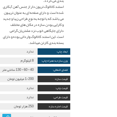
بندی می گردد.
جاکاتالوگی-استند کاتالوگ نمایشگاه
استند کاتالوگ تریون دار از جنس آهن آبکاری
شده است و دارای صفحه ای به عنوان تریبون
استند تبلیغاتی
می باشد که با توجه به نوع طراحی زیبا و جدید
و کارایی بودن سازه در مکان های مختلف
دارای جایگاهی خوب نزد مشتریان گرامی
لایت باکس
است .این استند کاتالوگ وارداتی بوده و دارای
بسته بندی کارتن میباشد.
سایر محصولات
ندارد
ابعاد چاپ:
غرفه سازی نمایشکاه
8 کیلوگرم
وزن سازه به همراه چاپ:
40 * 60 * 130 سانتی متر
فضای اشغالی:
گالری نمایشگاه
1/200 میلیون تومان
قیمت سازه:
تقویم نمایشگاه
ندارد
قیمت چاپ:
ندارد
قیمت طراحی:
وبلاگ
250 هزار تومان
قیمت اجاره سازه:
درباره ما