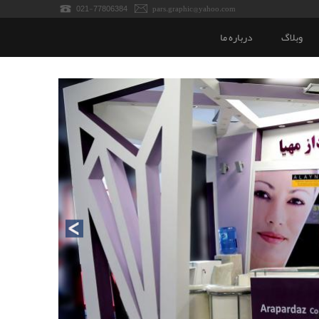
021-77806384
pars.graphic@yahoo.com
وبلاگ
درباره ما