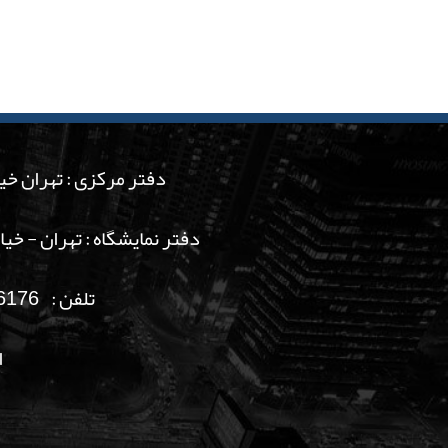
دفتر مرکزی : تهران خیاب
دفتر نمایشگاه : تهران - خی
تلفن : 77186176 - 77806384 -88811016 - 88822007 فکس : 77186175
این