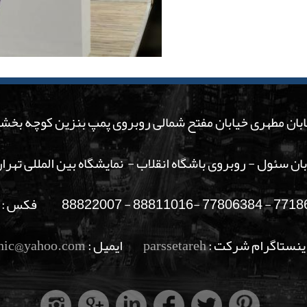
ان مطهری خیابان مفتح شمالی روبروی پمپ بنزین کوچه بخشی موقر پ
ابان سئول - روبروی باشگاه انقلاب - نمایشگاه بین المللی تهر
ستاگرام شرکت :
parssetareh
ایمیل :
phic@yahoo.com