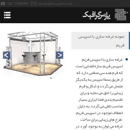
021-77806384
pars.graphic@yahoo.com
خانه
نمونه غرفه سازی با اسپیس
فریم
استندهای نمایشگاه
غرفه سازی با اسپیس فریم
پاپ آپ نمایشگاه
اسپیس فریم سازه فضایی است
که فرم هندسی منظمی دارد که
پانل نمایشگاه
از طریق بسط اسپیس به یکدیگر
متصل می گردد و شکل و فرم
میز کانتر نمایشگاه
زیبایی را خلق می نماید و برای
تقسیم بندی فضا ابزاری بسیار
مناسب تلقی می گردد.به دلیل
میزکانتر تاجدار-سمپلینگ
انعطاف موجود در اسپیس فریم
،طرح های زیبایی برای ساخت
رول آپ نمایشگاه
غرفه می توان به بوجود آورد در