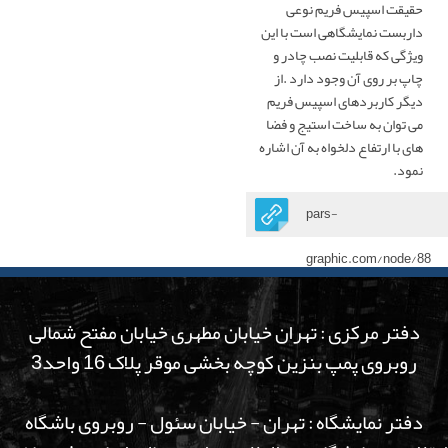
حقیقت اسپیس فریم نوعی
جاکاتالوگی-استند کاتالوگ نمایشگاه
داربست نمایشگاهی است با این
ویژگی که قابلیت نصب چادر و
استند تبلیغاتی
چاپ بر روی آن وجود دارد .از
دیگر کاربردهای اسپیس فریم
لایت باکس
می توان به ساخت استیج و فضا
های با ارتفاع دلخواه به آن اشاره
سایر محصولات
نمود.
pars-
غرفه سازی نمایشکاه
graphic.com/node/88
گالری نمایشگاه
دفتر مرکزی : تهران خیابان مطهری خیابان مفتح شمالی
تقویم نمایشگاه
روبروی پمپ بنزین کوچه بخشی موقر پلاک 16 واحد3
وبلاگ
دفتر نمایشگاه : تهران - خیابان سئول - روبروی باشگاه
درباره ما