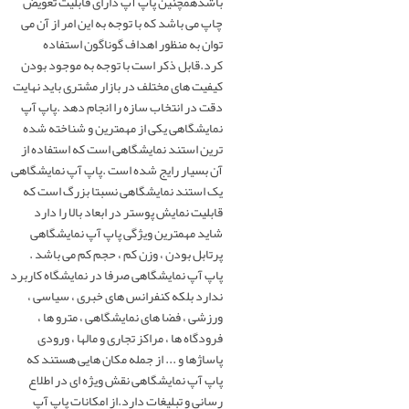
باشدهمچنین پاپ آپ دارای قابلیت تعویض
جاکاتالوگی-استند کاتالوگ نمایشگاه
چاپ می باشد که با توجه به این امر از آن می
توان به منظور اهداف گوناگون استفاده
استند تبلیغاتی
کرد.قابل ذکر است با توجه به موجود بودن
کیفیت های مختلف در بازار مشتری باید نهایت
دقت در انتخاب سازه را انجام دهد .پاپ آپ
لایت باکس
نمایشگاهی یکی از مهمترین و شناخته شده
ترین استند نمایشگاهی است که استفاده از
سایر محصولات
آن بسیار رایج شده است .پاپ آپ نمایشگاهی
یک استند نمایشگاهی نسبتا بزرگ است که
غرفه سازی نمایشکاه
قابلیت نمایش پوستر در ابعاد بالا را دارد
شاید مهمترین ویژگی پاپ آپ نمایشگاهی
گالری نمایشگاه
پرتابل بودن ، وزن کم ، حجم کم می باشد .
پاپ آپ نمایشگاهی صرفا در نمایشگاه کاربرد
ندارد بلکه کنفرانس های خبری ، سیاسی ،
تقویم نمایشگاه
ورزشی ، فضا های نمایشگاهی ، مترو ها ،
فرودگاه ها ، مراکز تجاری و مالها ، ورودی
وبلاگ
پاساژها و ... از جمله مکان هایی هستند که
پاپ آپ نمایشگاهی نقش ویژه ای در اطلاع
رسانی و تبلیغات دارد.از امکانات پاپ آپ
درباره ما