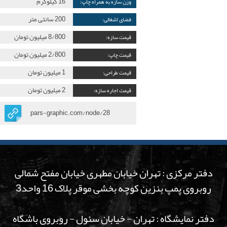
16 کیلوگرم
وزن سازه به همراه چاپ:
200 سانتی متر
فضای اشغالی:
8/800 میلیون تومان
قیمت سازه:
2/800 میلیون تومان
قیمت چاپ:
1 میلیون تومان
قیمت طراحی:
2 میلیون تومان
قیمت اجاره سازه:
pars-graphic.com/node/28
دفتر مرکزی : تهران خیابان مطهری خیابان مفتح شمالی
روبروی پمپ بنزین کوچه بخشی موقر پلاک 16 واحد3
دفتر نمایشگاه : تهران - خیابان سئول - روبروی باشگاه