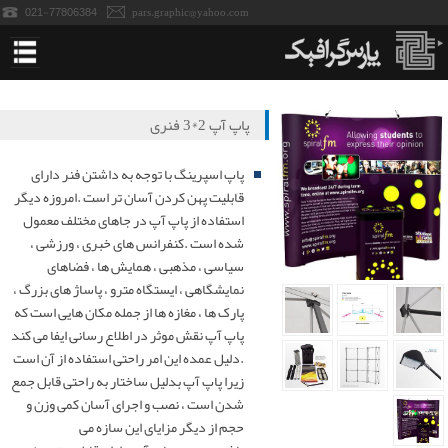
021-77806384
pars.graphic@yahoo.com
خانه
پاپ آپ 2*3 فنری
استندهای نمایشگاه
پاپ اسپرینگ با توجه به داشتن فنر دارای
قابلیت پهن کردن آسان تر است .امروزه دیگر
پاپ آپ نمایشگاه
استفاده از پاپ آپ در جاهای مختلف معمول
شده است .کنفرانس های خبری ، ورزشی ،
پانل نمایشگاه
سیاسی ، مذهبی ، همایش ها ، فضاهای
نمایشگاهی ، ایستگاه مترو ، پاساژ های بزرگ ،
پارک ها ، مغازه ها از جمله مکان هایی است که
میز کانتر نمایشگاه
پاپ آپ نقش موثر در اطلاع رسانی ایفا می کند
.دلیل عمده این امر راحتی استفاده از آن است
میزکانتر تاجدار-سمپلینگ
زیرا پاپ آپ بدلیل ساختار به راحتی قابل جمع
شدن است ، نصب و اجرای آسان کمی وزن و
رول آپ نمایشگاه
حجم از دیگر مزایای این سازه می