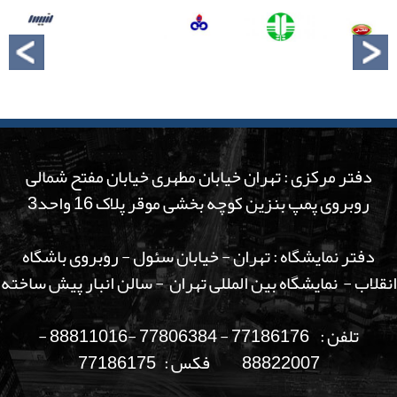
دفتر مرکزی : تهران خیابان مطهری خیابان مفتح شمالی
روبروی پمپ بنزین کوچه بخشی موقر پلاک 16 واحد3
دفتر نمایشگاه : تهران - خیابان سئول - روبروی باشگاه
انقلاب - نمایشگاه بین المللی تهران - سالن انبار پیش ساخته
تلفن : 77186176 - 77806384 -88811016 -
88822007 فکس : 77186175