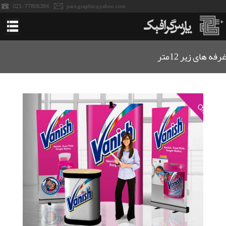
021-77806384
pars.graphic@yahoo.com
خانه
غرفه های زیر 12متر
استندهای نمایشگاه
پاپ آپ نمایشگاه
پانل نمایشگاه
میز کانتر نمایشگاه
میزکانتر تاجدار-سمپلینگ
رول آپ نمایشگاه