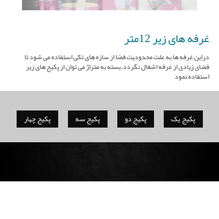
جاکاتالوگی-استند کاتالوگ نمایشگاه
استند تبلیغاتی
غرفه های زیر 12متر
دراین غرفه ها به علت محدودیت فضا از سازه های تکی استفاده می شود تا
لایت باکس
فضای زیادی از غرفه اشغال نگردد.بسته به متراژ می توان از پکیج های زیر
استفاده نمود
سایر محصولات
غرفه سازی نمایشکاه
پکیج یک
پکیج دو
پکیج سه
پکیج چهار
گالری نمایشگاه
تقویم نمایشگاه
وبلاگ
درباره ما