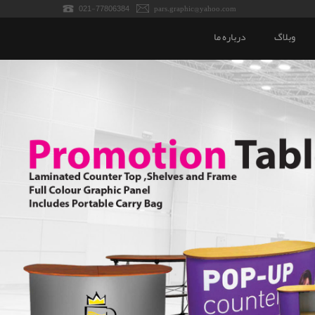
021-77806384
pars.graphic@yahoo.com
وبلاگ
درباره ما