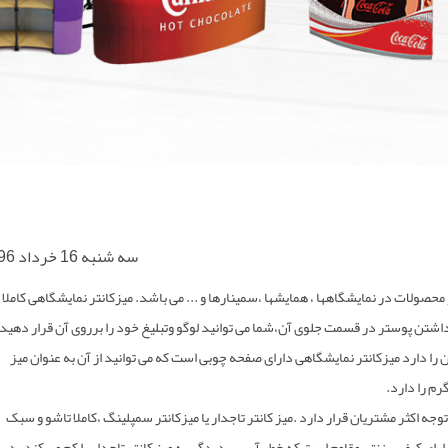
سه شنبه 16 خرداد 1396
حصولات در نمایشگاهها ، همایشها ،سمینارها و ... می باشد. میزکانتر نمایشگاهی کاملا
داشتن پوستر در قسمت جلوی آن،شما می توانید لوگو وتبلیغ خود را برروی آن قرار دهید.
را دارد میزکانتر نمایشگاهی دارای صفحه چوبی است که می توانید از آن به عنوان میز
جه اکثر مشتریان قرار دارد .میز کانتر تاجدار یا میزکانتر سمپلینگ ،کاملا تاشو و سبک
و جمع آوری است و دارای کیف برزنتی مقاوم است که خطر آسیب دیدگی به میز کانتر تاجدار را کم می کند . در