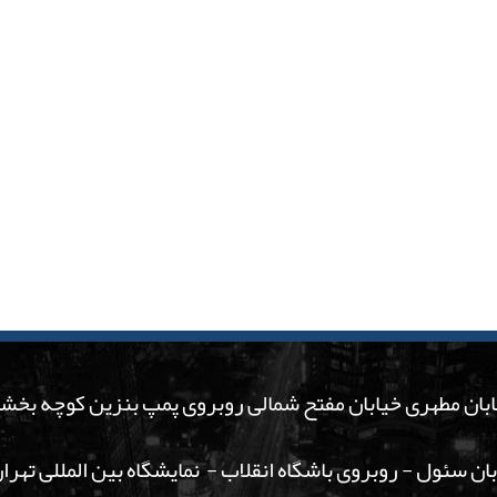
ان مطهری خیابان مفتح شمالی روبروی پمپ بنزین کوچه بخشی موقر پ
ابان سئول - روبروی باشگاه انقلاب - نمایشگاه بین المللی تهر